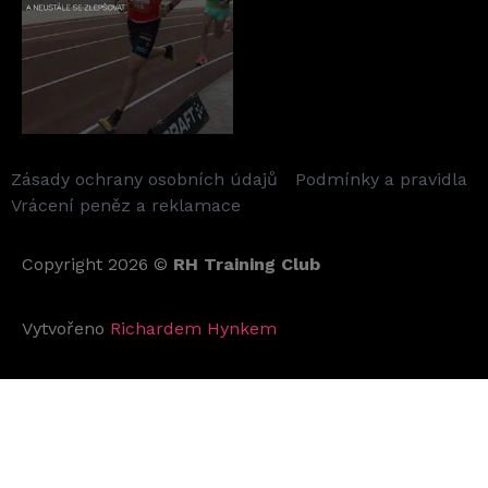
Zásady ochrany osobních údajů
Podmínky a pravidla
Vrácení peněz a reklamace
Copyright 2026 ©
RH Training Club
Vytvořeno
Richardem Hynkem